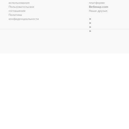
использования
платформе
Пользовательское
Вебинар.com
соглашение
Наши друзья:
Политика
конфиденциальности
►
►
►
►