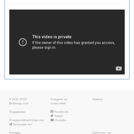
© 2011-2022
Следите за
Наверх
Вебинар.com
новостями:
Поддержка:
Facebook
Twitter
✉
support@web1nar.com
Youtube
Телеграм чат
Условия
Работает на